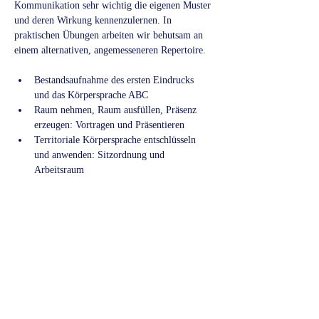
Kommunikation sehr wichtig die eigenen Muster 
und deren Wirkung kennenzulernen. In 
praktischen Übungen arbeiten wir behutsam an 
einem alternativen, angemesseneren Repertoire.
Bestandsaufnahme des ersten Eindrucks 
und das Körpersprache ABC
Raum nehmen, Raum ausfüllen, Präsenz 
erzeugen: Vortragen und Präsentieren
Territoriale Körpersprache entschlüsseln 
und anwenden: Sitzordnung und 
Arbeitsraum
durch klare Signalsetzung die 
Kommunikation verbessern: Störungen 
erkennen und ansprechen
Mehr anzeigen
Antworten