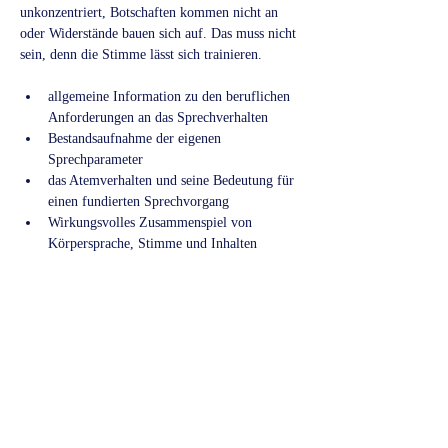
unkonzentriert, Botschaften kommen nicht an 
oder Widerstände bauen sich auf. Das muss nicht 
sein, denn die Stimme lässt sich trainieren.
allgemeine Information zu den beruflichen 
Anforderungen an das Sprechverhalten
Bestandsaufnahme der eigenen 
Sprechparameter
das Atemverhalten und seine Bedeutung für 
einen fundierten Sprechvorgang
Wirkungsvolles Zusammenspiel von 
Körpersprache, Stimme und Inhalten
mehr Deutlichkeit durch verbesserte 
Artikulation
die persönliche Stimmlage erkennen und 
bewusst nutzen
Sie erhalten Grundlagen, um stimmlich zu 
überzeugen und Ihre Gesprächspartner*innen zu 
motivieren.